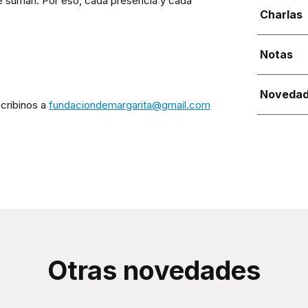
 suman. Por eso, cada presencia y cada
Charlas
Notas
Noveda
scribinos a
fundaciondemargarita@gmail.com
Otras novedades