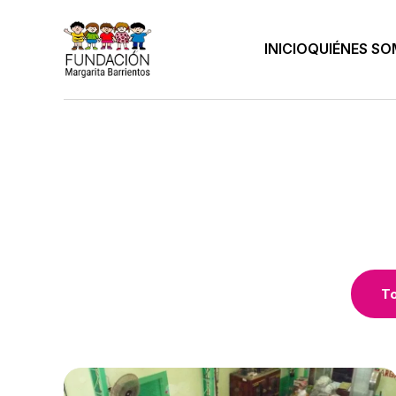
INICIO
QUIÉNES S
To