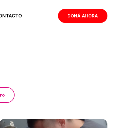
ONTACTO
DONÁ AHORA
ero