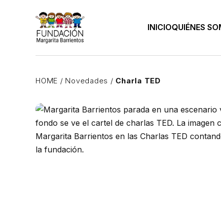
INICIO
QUIÉNES S
HOME
/
Novedades
/
Charla TED