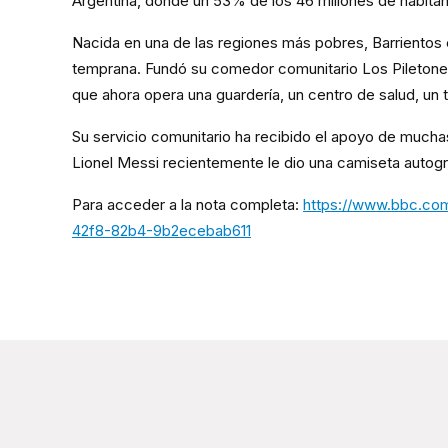
Argentina, donde un 53% de los 46 millones de habitan
Nacida en una de las regiones más pobres, Barrientos
temprana. Fundó su comedor comunitario Los Piletones
que ahora opera una guardería, un centro de salud, un ta
Su servicio comunitario ha recibido el apoyo de mucha
Lionel Messi recientemente le dio una camiseta autogr
Para acceder a la nota completa:
https://www.bbc.co
42f8-82b4-9b2ecebab611