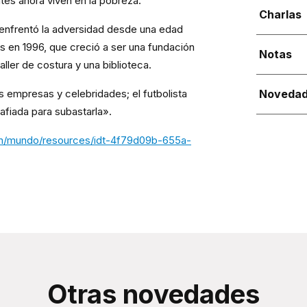
tes ahora viven en la pobreza.
Charlas
 enfrentó la adversidad desde una edad
 en 1996, que creció a ser una fundación
Notas
ller de costura y una biblioteca.
s empresas y celebridades; el futbolista
Noveda
afiada para subastarla».
m/mundo/resources/idt-4f79d09b-655a-
Otras novedades